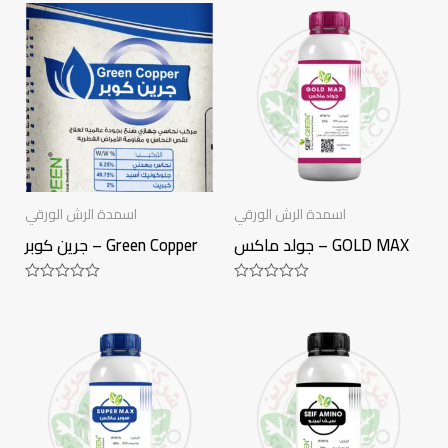
of
of
5
5
اسمدة الرش الورقي
اسمدة الرش الورقي
جولد ماكس – GOLD MAX
جرين كوبر – Green Copper
Rated
Rated
0
0
out
out
of
of
5
5