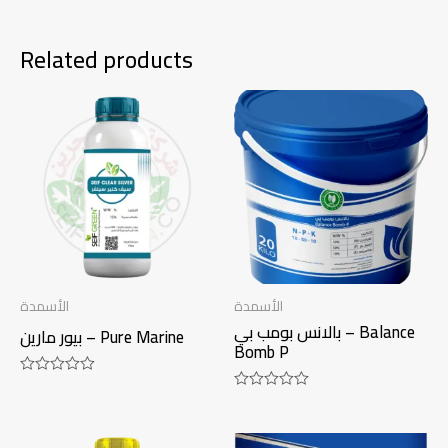
Related products
الأسمدة
الأسمدة
بالانس بومب بي – Balance
بيور مارين – Pure Marine
Bomb P
Rated
0
Rated
out
0
of
out
5
of