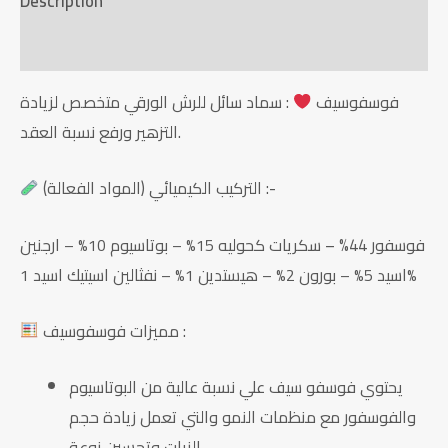
Description
Reviews (0)
فوسفوسيف
: سماد سائل للرش الورقي متخصص لزيادة
التزهير ورفع نسبة العقد.
التركيب الكيميائي (المواد الفعالة) :-
فوسفور 44% – سكريات كحوليه
15% –
بوتاسيوم
10% –
ارجنين
1%
اسيد
5% –
بورون
2% –
هيستدين
1% –
نفثالين اسيتيك اسيد
مميزات فوسفوسيف :
يحتوي فوسفو سيف علي نسبة عالية من البوتاسيوم
والفوسفور مع منظمات النمو والتي تعمل زيادة حجم
النبات وتحسين نوعة.